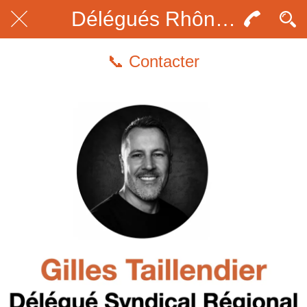
Délégués Rhône Alpes
📞 Contacter