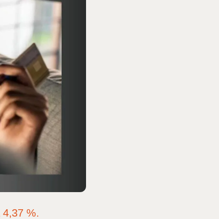
à 4,37 %.