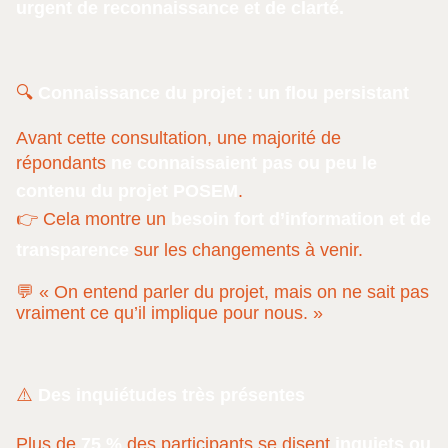
urgent de reconnaissance et de clarté.
🔍
Connaissance du projet : un flou persistant
Avant cette consultation, une majorité de
répondants
ne connaissaient pas ou peu le
contenu du projet POSEM
.
👉 Cela montre un
besoin fort d’information et de
transparence
sur les changements à venir.
💬 « On entend parler du projet, mais on ne sait pas
vraiment ce qu’il implique pour nous. »
⚠️
Des inquiétudes très présentes
Plus de
75 %
des participants se disent
inquiets ou