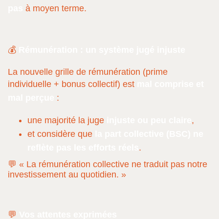
pas
à moyen terme.
💰
Rémunération : un système jugé injuste
La nouvelle grille de rémunération (prime
individuelle + bonus collectif) est
mal comprise et
mal perçue
:
une majorité la juge
injuste ou peu claire
,
et considère que
la part collective (BSC) ne
reflète pas les efforts réels
.
💬 « La rémunération collective ne traduit pas notre
investissement au quotidien. »
💬
Vos attentes exprimées