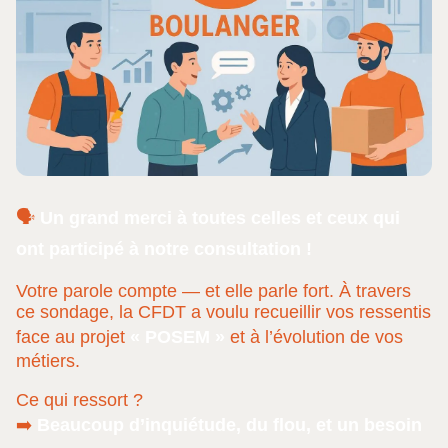
🗣️
Un grand merci à toutes celles et ceux qui
ont participé à notre consultation !
Votre parole compte — et elle parle fort. À travers
ce sondage, la CFDT a voulu recueillir vos ressentis
face au projet
« POSEM »
et à l’évolution de vos
métiers.
Ce qui ressort ?
➡️
Beaucoup d’inquiétude, du flou, et un besoin