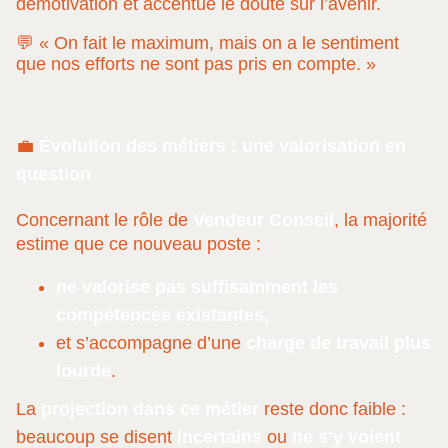
démotivation et accentue le doute sur l’avenir.
💬 « On fait le maximum, mais on a le sentiment
que nos efforts ne sont pas pris en compte. »
💼
Évolution des métiers : une valorisation en
question
Concernant le rôle de
Vendeur Conseil
, la majorité
estime que ce nouveau poste :
ne valorise pas suffisamment les
compétences existantes,
et s’accompagne d’une
charge de travail plus
lourde
.
La
projection dans ce métier
reste donc faible :
beaucoup se disent
incertains
ou
ne s’y voient