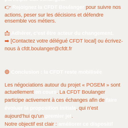
👉
Rejoignez la CFDT Boulanger
pour suivre nos
actions, peser sur les décisions et défendre
ensemble vos métiers.
📩
Adhérer, c’est être acteur du changement.
➡️ [Contactez votre délégué CFDT local] ou écrivez-
nous à cfdt.boulanger@cfdt.fr
🟢
Conclusion : la CFDT reste mobilisée
Les négociations autour du projet « POSEM » sont
actuellement
en cours
. La CFDT Boulanger
participe activement à ces échanges afin de
faire
évoluer la proposition initiale
, qui n’est
aujourd’hui qu’un
premier jet
.
Notre objectif est clair :
améliorer ce dispositif