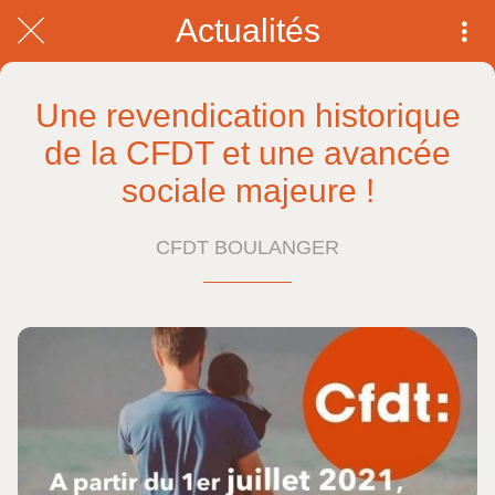
Actualités
Une revendication historique
de la CFDT et une avancée
sociale majeure !
CFDT BOULANGER